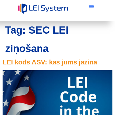
Tag:
SEC LEI
ziņošana
LEI kods ASV: kas jums jāzina