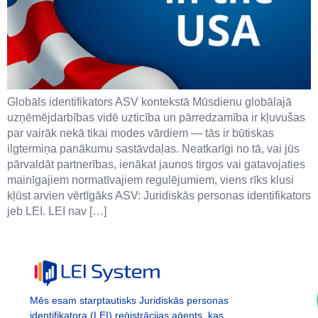
Globāls identifikators ASV kontekstā Mūsdienu globālajā
uzņēmējdarbības vidē uzticība un pārredzamība ir kļuvušas
par vairāk nekā tikai modes vārdiem — tās ir būtiskas
ilgtermiņa panākumu sastāvdaļas. Neatkarīgi no tā, vai jūs
pārvaldāt partnerības, ienākat jaunos tirgos vai gatavojaties
mainīgajiem normatīvajiem regulējumiem, viens rīks klusi
kļūst arvien vērtīgāks ASV: Juridiskās personas identifikators
jeb LEI. LEI nav […]
Mēs esam starptautisks Juridiskās personas
identifikatora (LEI) reģistrācijas aģents, kas