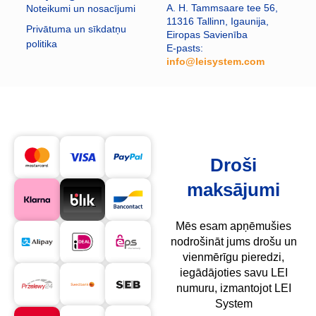
A. H. Tammsaare tee 56,
Noteikumi un nosacījumi
11316 Tallinn, Igaunija,
Privātuma un sīkdatņu
Eiropas Savienība
politika
E-pasts:
info@leisystem.com
​
Droši
maksājumi
Mēs esam apņēmušies
nodrošināt jums drošu un
vienmērīgu pieredzi,
iegādājoties savu LEI
numuru, izmantojot LEI
System